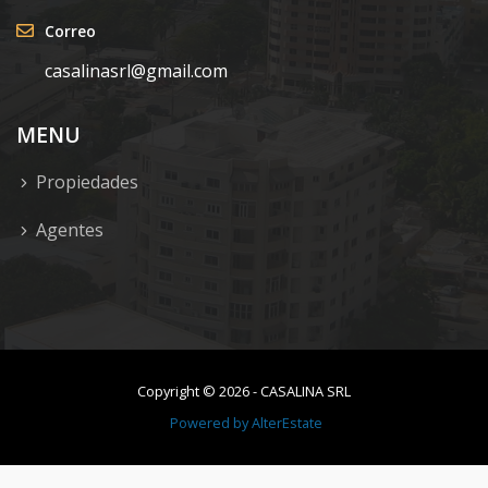
Correo
casalinasrl@gmail.com
MENU
Propiedades
Agentes
Copyright ©
2026
-
CASALINA SRL
Powered by
AlterEstate