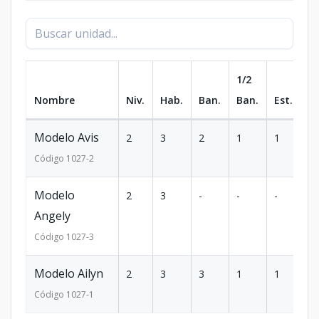
1/2
Nombre
Niv.
Hab.
Ban.
Ban.
Est.
m
Modelo Avis
2
3
2
1
1
1
Código
1027
-2
Modelo
2
3
-
-
-
1
Angely
Código
1027
-3
Modelo Ailyn
2
3
3
1
1
1
Código
1027
-1